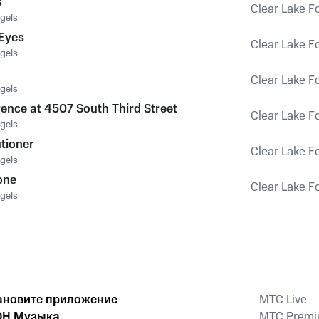
s
Clear Lake F
gels
Eyes
Clear Lake F
gels
Clear Lake F
gels
ence at 4507 South Third Street
Clear Lake F
gels
tioner
Clear Lake F
gels
one
Clear Lake F
gels
ановите приложение
MTС Live
Н Музыка
MTС Prem