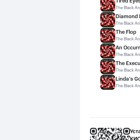
Tired Eye
The Black An
Diamond 
The Black An
The Flop
The Black An
An Occurr
The Black An
The Execu
The Black An
Linda's G
The Black An
Уст
КИО