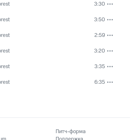
orest
3:30
orest
3:50
orest
2:59
orest
3:20
orest
3:35
orest
6:35
Питч-форма
ium
Поддержка