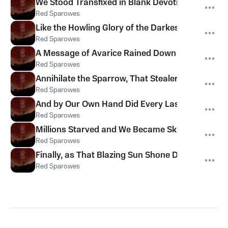
We Stood Transfixed in Blank Devotion as Our L
Red Sparowes
Like the Howling Glory of the Darkest Winds, T
Red Sparowes
A Message of Avarice Rained Down and Carried 
Red Sparowes
Annihilate the Sparrow, That Stealer of Seed, an
Red Sparowes
And by Our Own Hand Did Every Last Bird Lie Sil
Red Sparowes
Millions Starved and We Became Skinner and Ski
Red Sparowes
Finally, as That Blazing Sun Shone Down Upon Us
Red Sparowes