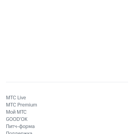
MTС Live
MTС Premium
Мой МТС
GOOD’OK
Питч-форма
Поддержка