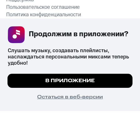
Пользовательское соглашение
Политика конфиденциальности
Рекомендательные технологии
Продолжим в приложении? 
СКАЧАТЬ ПРИЛОЖЕНИЕ
Слушать музыку, создавать плейлисты, 
наслаждаться персональными миксами теперь 
удобно!
Незаконное потребление наркотических средств,
психотропных веществ, их аналогов причиняет вред здоровью,
Мы используем куки, чтобы на сайте все
В ПРИЛОЖЕНИЕ
их незаконный оборот запрещён и влечёт установленную
работало.
Подробнее
законодательством ответственность.
© 2026 ООО «КИОН».
ПОНЯТНО
Остаться в веб-версии
Все права защищены
18+
Главная
В приложение
Избранное