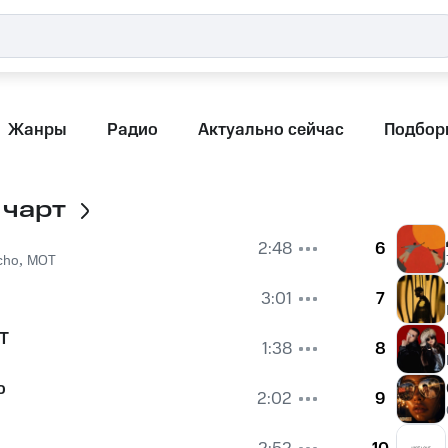
Жанры
Радио
Актуально сейчас
Подбор
 чарт
2:48
6
cho
,
MOT
3:01
7
Т
1:38
8
о
2:02
9