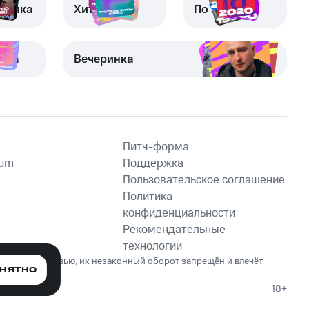
узыка
Хиты
По эпохам
вка
Вечеринка
Питч-форма
ium
Поддержка
Пользовательское соглашение
Политика
конфиденциальности
Рекомендательные
технологии
ет вред здоровью, их незаконный оборот запрещён и влечёт
НЯТНО
18+