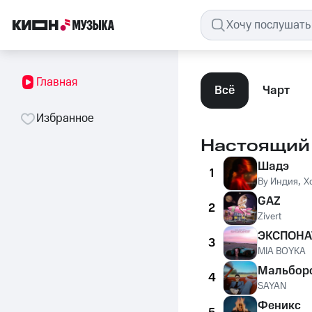
Главная
Всё
Чарт
Избранное
Настоящий
Шадэ
1
By Индия
,
X
GAZ
2
Zivert
ЭКСПОНА
3
MIA BOYKA
Мальбор
4
SAYAN
Феникс