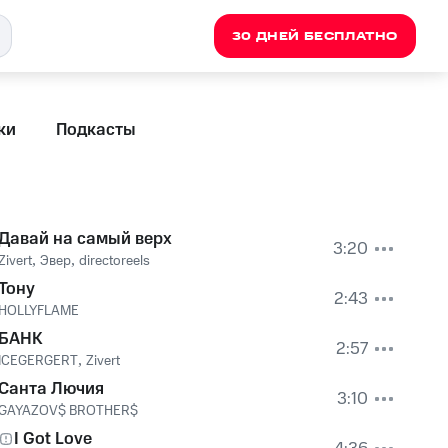
30 ДНЕЙ БЕСПЛАТНО
ки
Подкасты
Давай на самый верх
3:20
Zivert
,
Эвер
,
directoreels
Тону
2:43
HOLLYFLAME
БАНК
2:57
ICEGERGERT
,
Zivert
Санта Лючия
3:10
GAYAZOV$ BROTHER$
I Got Love