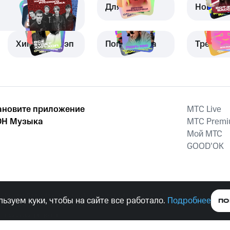
Для детей
Новая м
Хип-хоп и рэп
Поп-музыка
Трениро
ановите приложение
MTС Live
Н Музыка
MTС Prem
Мой МТС
GOOD’OK
наркотических средств, психотропных веществ, их аналогов причиня
ьзуем куки, чтобы на сайте все работало.
Подробнее
ПО
тельством ответственность.
е права защищены