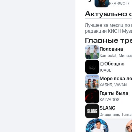
5
BEARWOLF
Актуально 
Лучшее за месяц по
редакции КИОН Музы
обложке: Marselle
Главные тр
Половина
Kambulat
,
Минае
Обещаю
10AGE
Море пока ле
ХАБИБ
,
VAVAN
Где ты была
KALVADOS
SLANG
Эндшпиль
,
Tuma