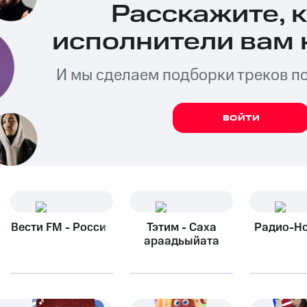
Расскажите, 
исполнители вам 
И мы сделаем подборки треков п
ВОЙТИ
Вести FM - Россия
Тэтим - Саха
Радио-Н
араадьыйата