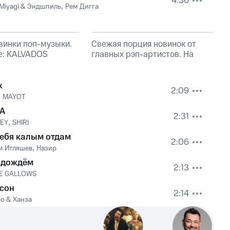
4:36
Miyagi & Эндшпиль
,
Рем Дигга
винки поп-музыки.
Свежая порция новинок от
е: KALVADOS
главных рэп-артистов. На
обложке: Эндшпиль, TumaniYO
х
2:09
,
MAYOT
А
2:31
KEY
,
SHIRI
тебя калым отдам
2:06
м Итляшев
,
Назир
 дождём
2:13
E GALLOWS
 сон
2:14
о & Ханза