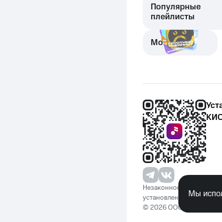
Популярные
плейлисты
Моменты
Уст
КИО
Незаконное потребление 
Мы испол
установленную законода
© 2026 ООО «КИОН». Вс