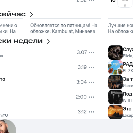
2:52
10
сейчас
 мнению
Обновляется по пятницам! На
Лучшие но
ки. На
обложке: Kambulat, Минаева
На обложк
еки недели
Слу
3:07
ва
Biicla
РАД
3:19
BLIZ
то
За 
3:04
Исла
Под
2:00
WHIT
Это
3:12
niYO
Джар