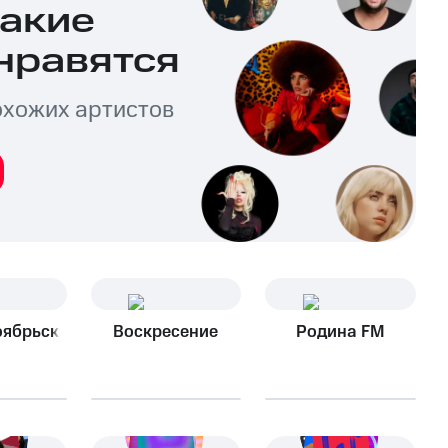
какие
нравятся
охожих артистов
оябрьск
Воскресение
Родина FM