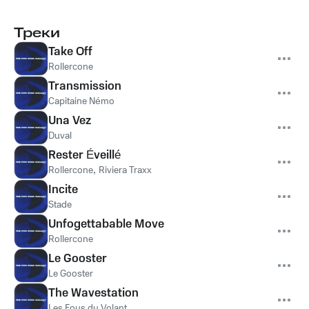
Треки
Take Off
Rollercone
Transmission
Capitaine Némo
Una Vez
Duval
Rester Éveillé
Rollercone
,
Riviera Traxx
Incite
Stade
Unfogettabable Move
Rollercone
Le Gooster
Le Gooster
The Wavestation
Les Fous du Volant