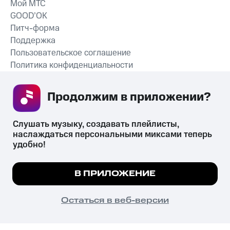
Мой МТС
GOOD’OK
Питч-форма
Поддержка
Пользовательское соглашение
Политика конфиденциальности
Рекомендательные технологии
Продолжим в приложении? 
СКАЧАТЬ ПРИЛОЖЕНИЕ
Слушать музыку, создавать плейлисты, 
наслаждаться персональными миксами теперь 
удобно!
Незаконное потребление наркотических средств,
психотропных веществ, их аналогов причиняет вред здоровью,
Мы используем куки, чтобы на сайте все
В ПРИЛОЖЕНИЕ
их незаконный оборот запрещён и влечёт установленную
работало.
Подробнее
законодательством ответственность.
© 2026 ООО «КИОН».
ПОНЯТНО
Остаться в веб-версии
Все права защищены
18+
Главная
В приложение
Избранное