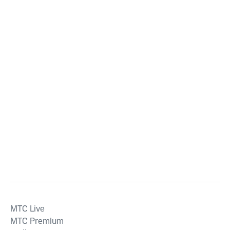
MTС Live
MTС Premium