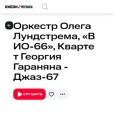
Оркестр Олега
Лундстрема, «В
ИО-66», Кварте
т Георгия
Гараняна -
Джаз-67
СЛУШАТЬ