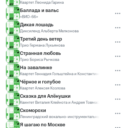
Квартет Леонида Гарина
Баллада и вальс
«ВИО-66»
Дикая лошадь
Диксиленд Альберта Мелконова
Третий день ветер
Трио Германа Лукьянова
Странная любовь
Трио Бориса Рычкова
На завалинке
Квартет Геннадия Гольштейна и Константина Носова
Чёрное и голубое
Квартет Алексея Козлова
Сказка для Алёнушки
Квинтет Виталия Клейнота и Андрея Товмасяна
Скоморохи
Ленинградский вокально-инструментальный джаз-ансамбл
Я шагаю по Москве