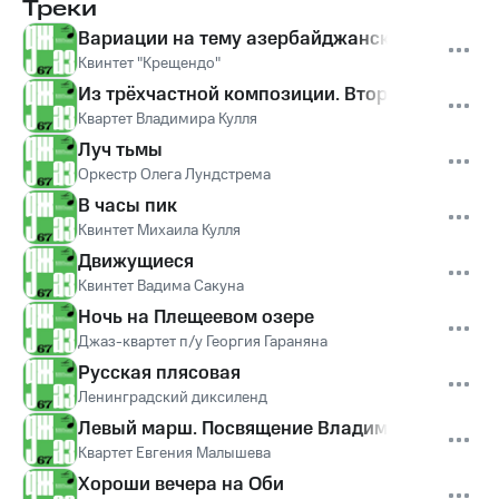
Треки
Вариации на тему азербайджанского мугама 
Квинтет "Крещендо"
Из трёхчастной композиции. Второе решение
Квартет Владимира Кулля
Луч тьмы
Оркестр Олега Лундстрема
В часы пик
Квинтет Михаила Кулля
Движущиеся
Квинтет Вадима Сакуна
Ночь на Плещеевом озере
Джаз-квартет п/у Георгия Гараняна
Русская плясовая
Ленинградский диксиленд
Левый марш. Посвящение Владимиру Маяков
Квартет Евгения Малышева
Хороши вечера на Оби