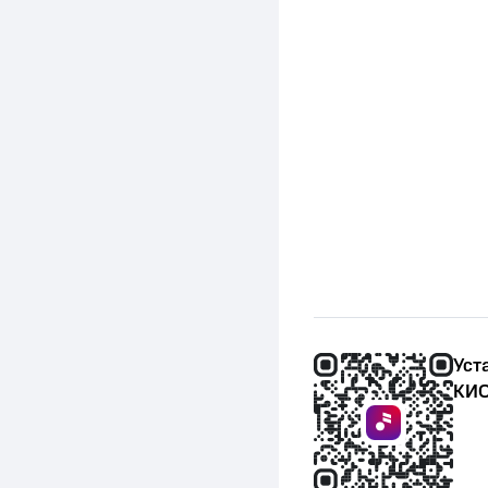
Уст
КИО