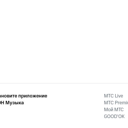
ановите приложение
MTС Live
Н Музыка
MTС Prem
Мой МТС
GOOD’OK