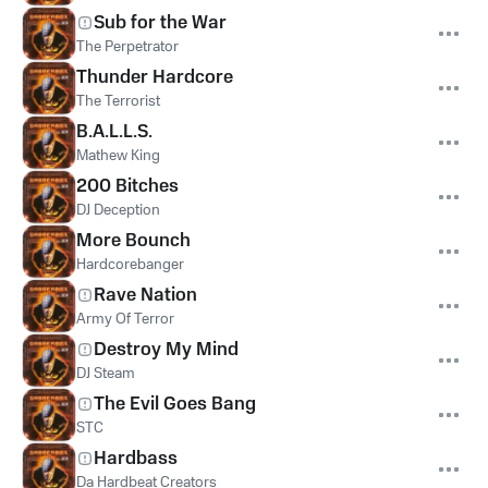
Sub for the War
The Perpetrator
Thunder Hardcore
The Terrorist
B.A.L.L.S.
Mathew King
200 Bitches
DJ Deception
More Bounch
Hardcorebanger
Rave Nation
Army Of Terror
Destroy My Mind
DJ Steam
The Evil Goes Bang
STC
Hardbass
Da Hardbeat Creators