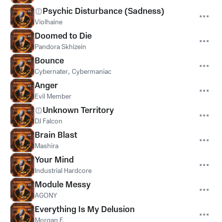
Psychic Disturbance (Sadness)
Violhaine
Doomed to Die
Pandora Skhizein
Bounce
Cybernater
,
Cybermaniac
Anger
Evil Member
Unknown Territory
DJ Falcon
Brain Blast
Mashira
Your Mind
Industrial Hardcore
Module Messy
AGONY
Everything Is My Delusion
Morgan F.