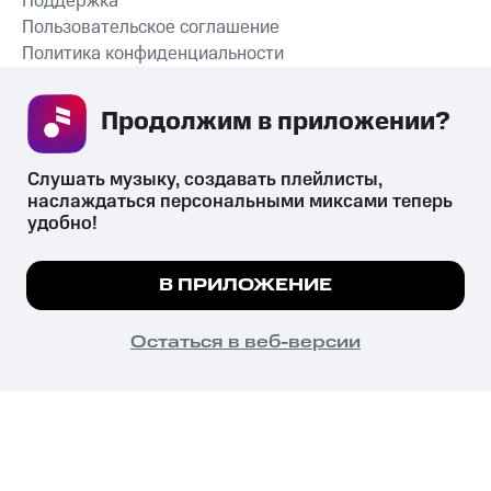
Поддержка
Пользовательское соглашение
Политика конфиденциальности
Рекомендательные технологии
Продолжим в приложении? 
СКАЧАТЬ ПРИЛОЖЕНИЕ
Слушать музыку, создавать плейлисты, 
наслаждаться персональными миксами теперь 
удобно!
Незаконное потребление наркотических средств,
психотропных веществ, их аналогов причиняет вред здоровью,
Мы используем куки, чтобы на сайте все
В ПРИЛОЖЕНИЕ
их незаконный оборот запрещён и влечёт установленную
работало.
Подробнее
законодательством ответственность.
© 2026 ООО «КИОН».
ПОНЯТНО
Остаться в веб-версии
Все права защищены
18+
Главная
В приложение
Избранное