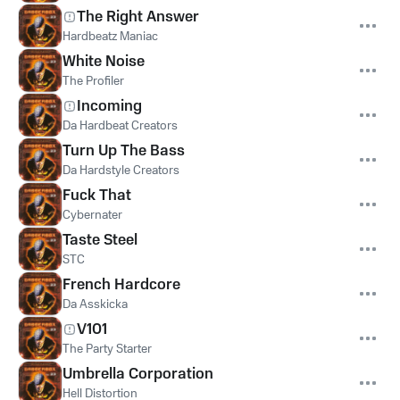
The Right Answer
Hardbeatz Maniac
White Noise
The Profiler
Incoming
Da Hardbeat Creators
Turn Up The Bass
Da Hardstyle Creators
Fuck That
Cybernater
Taste Steel
STC
French Hardcore
Da Asskicka
V101
The Party Starter
Umbrella Corporation
Hell Distortion