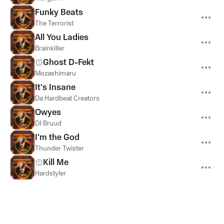
Funky Beats
The Terrorist
All You Ladies
Brainkiller
Ghost D-Fekt
Mozashimaru
It's Insane
Da Hardbeat Creators
Owyes
DJ Bruud
I'm the God
Thunder Twister
Kill Me
Hardstyler