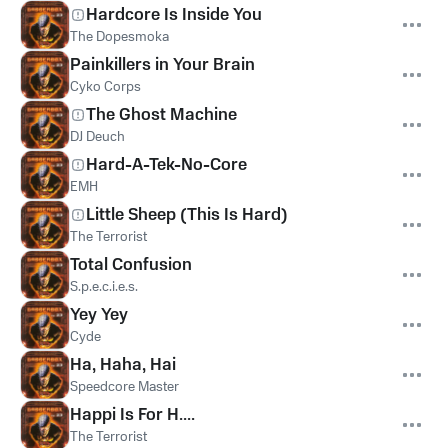
Hardcore Is Inside You
The Dopesmoka
Painkillers in Your Brain
Cyko Corps
The Ghost Machine
DJ Deuch
Hard-A-Tek-No-Core
EMH
Little Sheep (This Is Hard)
The Terrorist
Total Confusion
S.p.e.c.i.e.s.
Yey Yey
Cyde
Ha, Haha, Hai
Speedcore Master
Happi Is For H....
The Terrorist