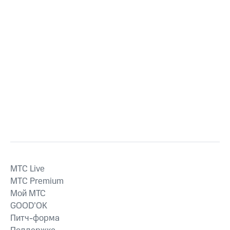
MTС Live
MTС Premium
Мой МТС
GOOD’OK
Питч-форма