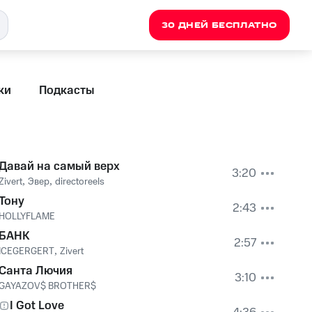
30 ДНЕЙ БЕСПЛАТНО
ки
Подкасты
Давай на самый верх
3:20
Zivert
,
Эвер
,
directoreels
Тону
2:43
HOLLYFLAME
БАНК
2:57
ICEGERGERT
,
Zivert
Санта Лючия
3:10
GAYAZOV$ BROTHER$
I Got Love