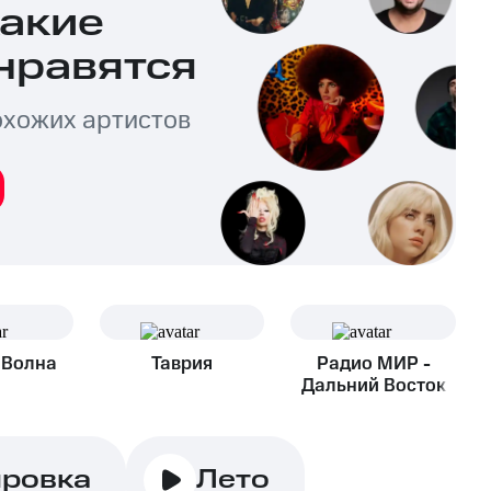
какие
нравятся
охожих артистов
 Волна
Таврия
Радио МИР -
Дальний Восток
ировка
Лето