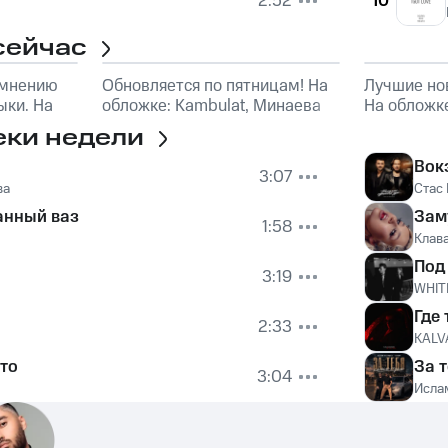
2:52
10
сейчас
 мнению
Обновляется по пятницам! На
Лучшие но
ки. На
обложке: Kambulat, Минаева
На обложк
еки недели
Вок
3:07
ва
Стас
анный ваз
Зам
1:58
Клав
Под
3:19
WHIT
Где
2:33
KALV
то
За 
3:04
Исла