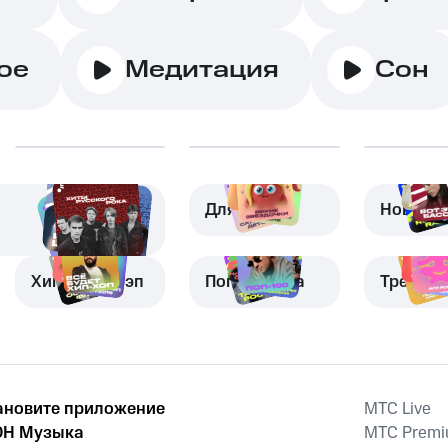
ое
Медитация
Сон
Для детей
Новая м
Хип-хоп и рэп
Поп-музыка
Трениро
ановите приложение
MTС Live
Н Музыка
MTС Prem