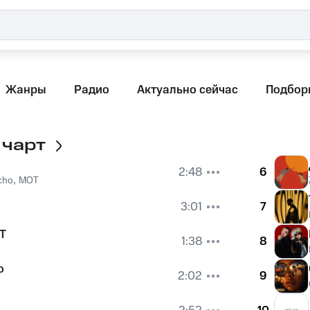
Жанры
Радио
Актуально сейчас
Подбор
 чарт
2:48
6
cho
,
MOT
3:01
7
Т
1:38
8
о
2:02
9