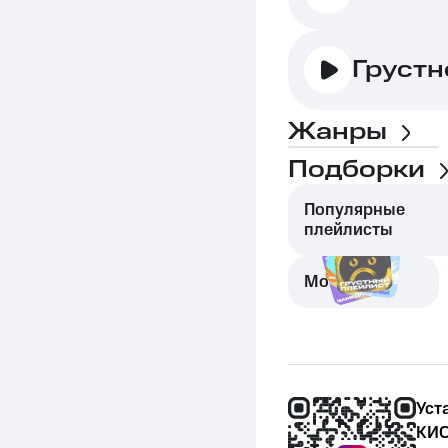
Грустн
Жанры
Подборки
Популярные
плейлисты
Моменты
Уст
КИО