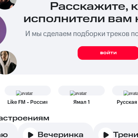
Расскажите, 
исполнители вам 
И мы сделаем подборки треков п
ВОЙТИ
Like FM - Россия
Ямал 1
Русская
астроениям
аю
Вечеринка
Трен