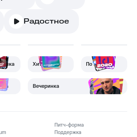
Радостное
узыка
Хиты
По эпохам
вка
Вечеринка
Питч-форма
ium
Поддержка