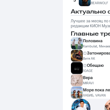
5
BEARWOLF
Актуально 
Лучшее за месяц по
редакции КИОН Музы
обложке: Marselle
Главные тр
Половина
Kambulat
,
Минае
Затониров
Витя АК
Обещаю
10AGE
Вера
MIRAVI
Море пока ле
ХАБИБ
,
VAVAN