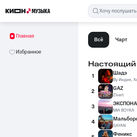
Главная
Всё
Чарт
Избранное
Настоящий
Шадэ
1
By Индия
,
X
GAZ
2
Zivert
ЭКСПОНА
3
MIA BOYKA
Мальбор
4
SAYAN
Феникс