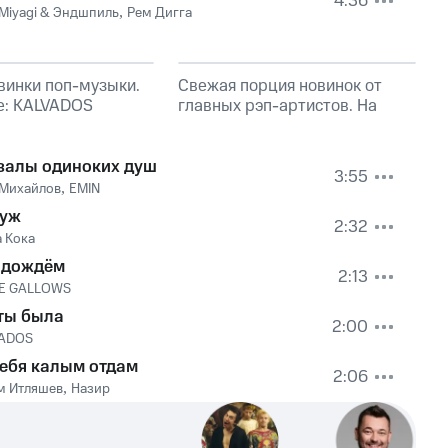
4:36
Miyagi & Эндшпиль
,
Рем Дигга
винки поп-музыки.
Свежая порция новинок от
е: KALVADOS
главных рэп-артистов. На
обложке: TumaniYO, Эндшпиль
залы одиноких душ
3:55
 Михайлов
,
EMIN
уж
2:32
а Кока
 дождём
2:13
E GALLOWS
 ты была
2:00
ADOS
тебя калым отдам
2:06
м Итляшев
,
Назир