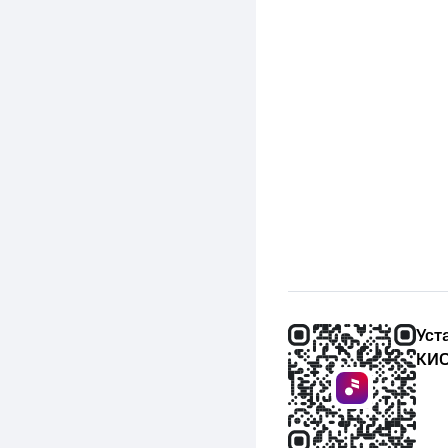
Уст
КИО