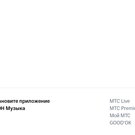
ановите приложение
MTС Live
Н Музыка
MTС Prem
Мой МТС
GOOD’OK