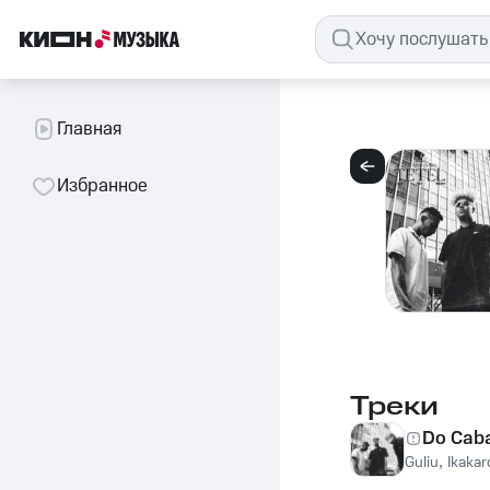
Главная
Избранное
Треки
Do Caba
Guliu
,
Ikakar