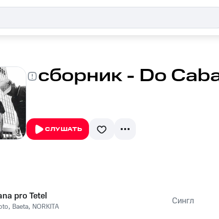
сборник - Do Caba
СЛУШАТЬ
na pro Tetel
Сингл
oto
,
Baeta
,
NORKITA