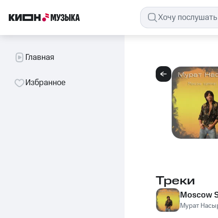
Главная
Избранное
Треки
Мoscow S
Мурат Насы