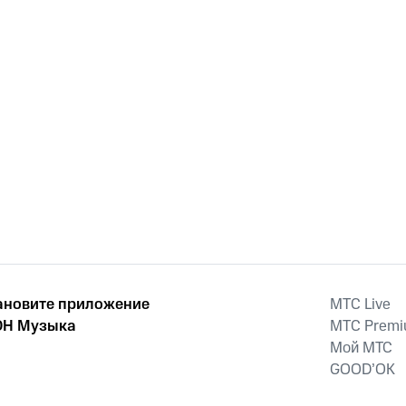
ановите приложение
MTС Live
Н Музыка
MTС Prem
Мой МТС
GOOD’OK