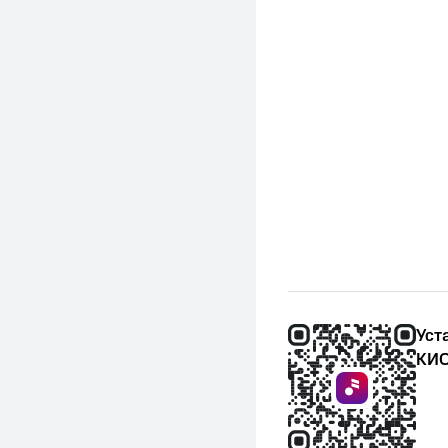
Уст
КИО