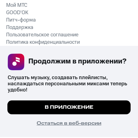
Мой МТС
GOOD’OK
Питч-форма
Поддержка
Пользовательское соглашение
Политика конфиденциальности
Рекомендательные технологии
Продолжим в приложении? 
СКАЧАТЬ ПРИЛОЖЕНИЕ
Слушать музыку, создавать плейлисты, 
наслаждаться персональными миксами теперь 
удобно!
Незаконное потребление наркотических средств,
психотропных веществ, их аналогов причиняет вред здоровью,
Мы используем куки, чтобы на сайте все
В ПРИЛОЖЕНИЕ
их незаконный оборот запрещён и влечёт установленную
работало.
Подробнее
законодательством ответственность.
© 2026 ООО «КИОН».
ПОНЯТНО
Остаться в веб-версии
Все права защищены
18+
Главная
В приложение
Избранное