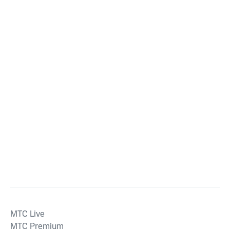
MTС Live
MTС Premium