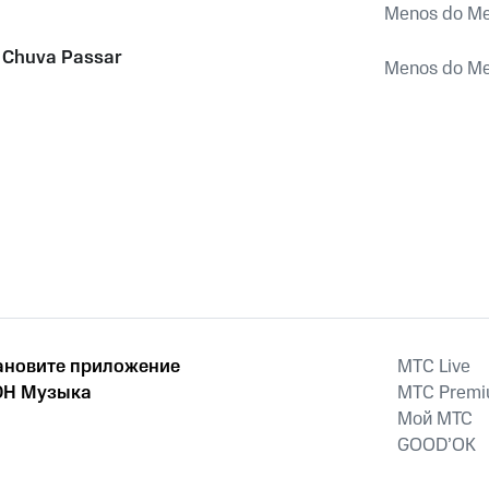
Menos do M
 Chuva Passar
Menos do M
ановите приложение
MTС Live
Н Музыка
MTС Prem
Мой МТС
GOOD’OK