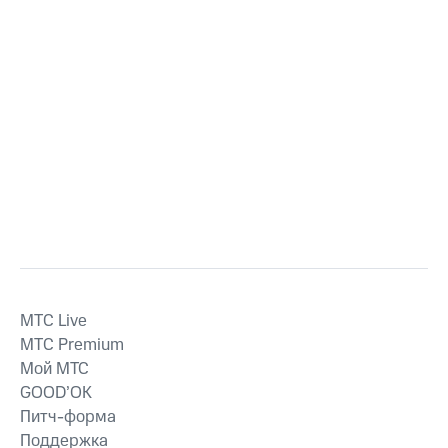
MTС Live
MTС Premium
Мой МТС
GOOD’OK
Питч-форма
Поддержка