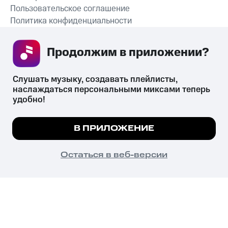
Пользовательское соглашение
Политика конфиденциальности
Рекомендательные технологии
Продолжим в приложении? 
СКАЧАТЬ ПРИЛОЖЕНИЕ
Слушать музыку, создавать плейлисты, 
наслаждаться персональными миксами теперь 
удобно!
Незаконное потребление наркотических средств,
психотропных веществ, их аналогов причиняет вред здоровью,
Мы используем куки, чтобы на сайте все
В ПРИЛОЖЕНИЕ
их незаконный оборот запрещён и влечёт установленную
работало.
Подробнее
законодательством ответственность.
© 2026 ООО «КИОН».
ПОНЯТНО
Остаться в веб-версии
Все права защищены
18+
Главная
В приложение
Избранное