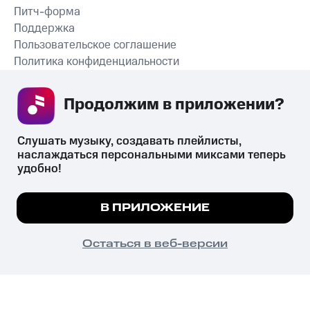
Питч-форма
Поддержка
Пользовательское соглашение
Политика конфиденциальности
Рекомендательные технологии
Продолжим в приложении? 
СКАЧАТЬ ПРИЛОЖЕНИЕ
Слушать музыку, создавать плейлисты, 
наслаждаться персональными миксами теперь 
удобно!
Незаконное потребление наркотических средств,
психотропных веществ, их аналогов причиняет вред здоровью,
Мы используем куки, чтобы на сайте все
В ПРИЛОЖЕНИЕ
их незаконный оборот запрещён и влечёт установленную
работало.
Подробнее
законодательством ответственность.
© 2026 ООО «КИОН».
ПОНЯТНО
Остаться в веб-версии
Все права защищены
18+
Главная
В приложение
Избранное