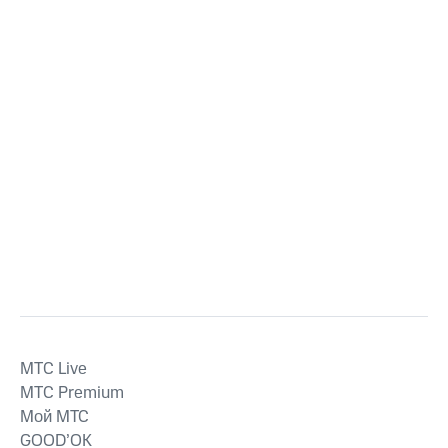
MTС Live
MTС Premium
Мой МТС
GOOD’OK