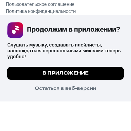
Пользовательское соглашение
Политика конфиденциальности
Рекомендательные технологии
Продолжим в приложении? 
СКАЧАТЬ ПРИЛОЖЕНИЕ
Слушать музыку, создавать плейлисты, 
наслаждаться персональными миксами теперь 
удобно!
Незаконное потребление наркотических средств,
психотропных веществ, их аналогов причиняет вред здоровью,
Мы используем куки, чтобы на сайте все
В ПРИЛОЖЕНИЕ
их незаконный оборот запрещён и влечёт установленную
работало.
Подробнее
законодательством ответственность.
© 2026 ООО «КИОН».
ПОНЯТНО
Остаться в веб-версии
Все права защищены
18+
Главная
В приложение
Избранное