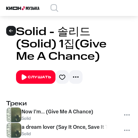
Solid - 솔리드
(Solid) 1집(Give
Me A Chance)
СЛУШАТЬ
Треки
Now I'm... (Give Me A Chance)
Solid
a dream lover (Say It Once, Save It Twice)
Solid