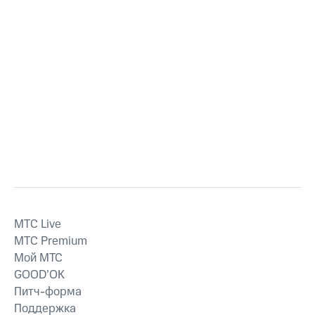
MTС Live
MTС Premium
Мой МТС
GOOD’OK
Питч-форма
Поддержка