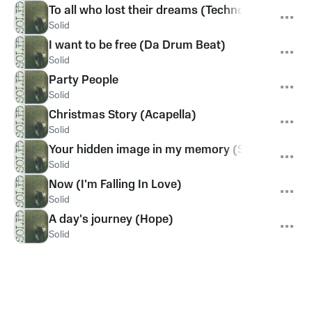
To all who lost their dreams (Techno)
Solid
I want to be free (Da Drum Beat)
Solid
Party People
Solid
Christmas Story (Acapella)
Solid
Your hidden image in my memory (Spending Tim
Solid
Now (I'm Falling In Love)
Solid
A day's journey (Hope)
Solid