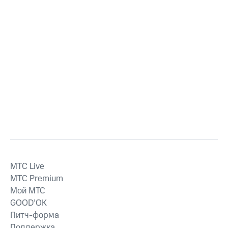
MTС Live
MTС Premium
Мой МТС
GOOD’OK
Питч-форма
Поддержка