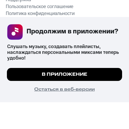
Пользовательское соглашение
Политика конфиденциальности
Рекомендательные технологии
Продолжим в приложении? 
СКАЧАТЬ ПРИЛОЖЕНИЕ
Слушать музыку, создавать плейлисты, 
наслаждаться персональными миксами теперь 
удобно!
Незаконное потребление наркотических средств,
психотропных веществ, их аналогов причиняет вред здоровью,
Мы используем куки, чтобы на сайте все
В ПРИЛОЖЕНИЕ
их незаконный оборот запрещён и влечёт установленную
работало.
Подробнее
законодательством ответственность.
© 2026 ООО «КИОН».
ПОНЯТНО
Остаться в веб-версии
Все права защищены
18+
Главная
В приложение
Избранное