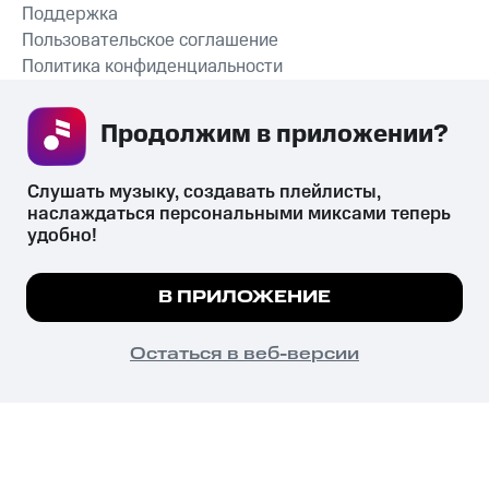
Поддержка
Пользовательское соглашение
Политика конфиденциальности
Рекомендательные технологии
Продолжим в приложении? 
СКАЧАТЬ ПРИЛОЖЕНИЕ
Слушать музыку, создавать плейлисты, 
наслаждаться персональными миксами теперь 
удобно!
Незаконное потребление наркотических средств,
психотропных веществ, их аналогов причиняет вред здоровью,
Мы используем куки, чтобы на сайте все
В ПРИЛОЖЕНИЕ
их незаконный оборот запрещён и влечёт установленную
работало.
Подробнее
законодательством ответственность.
© 2026 ООО «КИОН».
ПОНЯТНО
Остаться в веб-версии
Все права защищены
18+
Главная
В приложение
Избранное