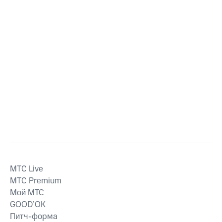
MTС Live
MTС Premium
Мой МТС
GOOD’OK
Питч-форма