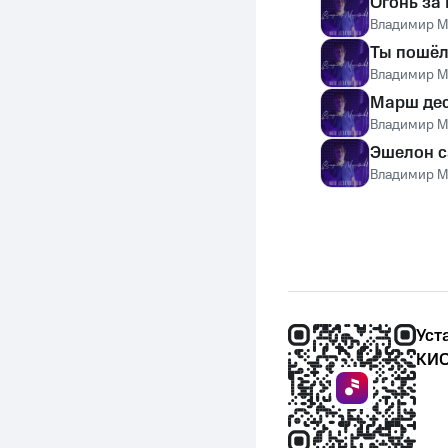
Огонь за 
Владимир М
Ты пошёл
Владимир М
Марш дес
Владимир М
Эшелон 
Владимир М
Уст
КИО