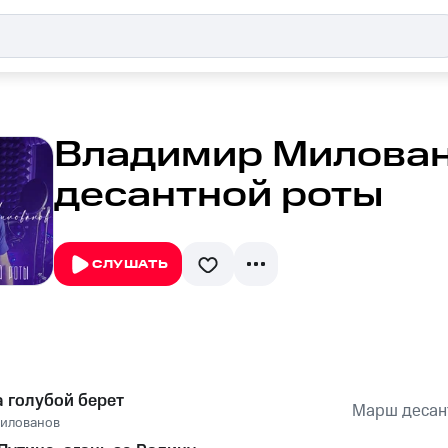
Владимир Милован
десантной роты
СЛУШАТЬ
а голубой берет
Марш десан
илованов