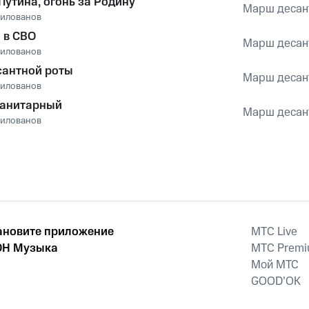
Путина, огонь за Родину
Марш десан
илованов
 в СВО
Марш десан
илованов
антной роты
Марш десан
илованов
санитарный
Марш десан
илованов
ановите приложение
MTС Live
Н Музыка
MTС Prem
Мой МТС
GOOD’OK