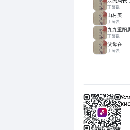
亲民局长
丁留强
山村美
丁留强
九九重阳
丁留强
父母在
丁留强
Уст
КИО