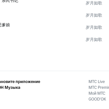
，亲民书记
岁月如歌
岁月如歌
思爹娘
岁月如歌
岁月如歌
ановите приложение
MTС Live
Н Музыка
MTС Prem
Мой МТС
GOOD’OK