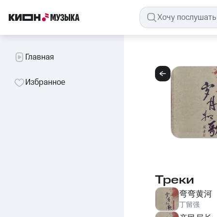
Главная
Избранное
Треки
弯弯黄河
丁留强