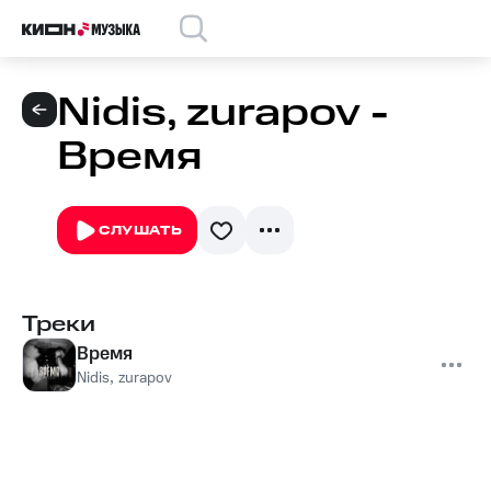
Nidis, zurapov -
Время
СЛУШАТЬ
Треки
Время
Nidis
,
zurapov