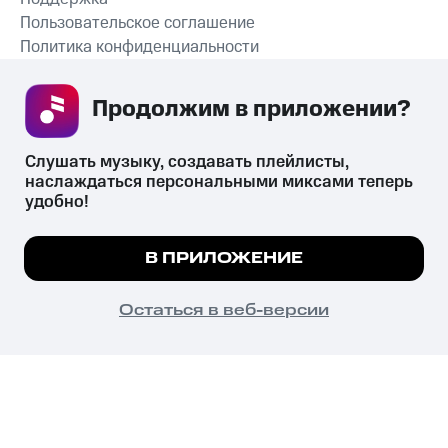
Пользовательское соглашение
Политика конфиденциальности
Рекомендательные технологии
Продолжим в приложении? 
СКАЧАТЬ ПРИЛОЖЕНИЕ
Слушать музыку, создавать плейлисты, 
наслаждаться персональными миксами теперь 
удобно!
Незаконное потребление наркотических средств,
психотропных веществ, их аналогов причиняет вред здоровью,
Мы используем куки, чтобы на сайте все
В ПРИЛОЖЕНИЕ
их незаконный оборот запрещён и влечёт установленную
работало.
Подробнее
законодательством ответственность.
© 2026 ООО «КИОН».
ПОНЯТНО
Остаться в веб-версии
Все права защищены
18+
Главная
В приложение
Избранное