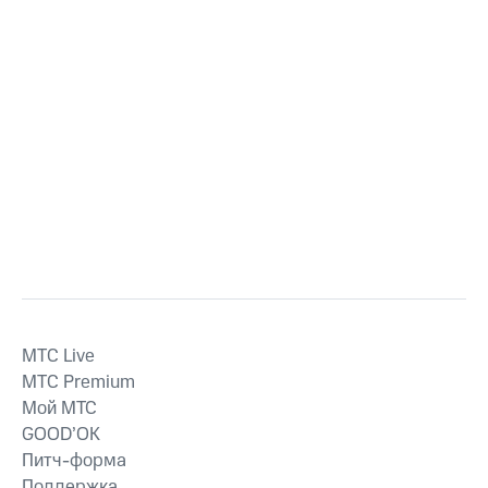
MTС Live
MTС Premium
Мой МТС
GOOD’OK
Питч-форма
Поддержка