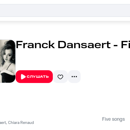
Franck Dansaert - F
СЛУШАТЬ
Five songs
aert
,
Chiara Renaud