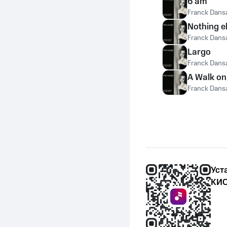
6 am
Franck Dans
Nothing e
Franck Dans
Largo
Franck Dans
A Walk on
Franck Dans
Уст
КИО