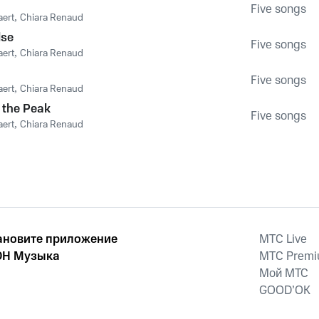
Five songs
aert
,
Chiara Renaud
lse
Five songs
aert
,
Chiara Renaud
Five songs
aert
,
Chiara Renaud
 the Peak
Five songs
aert
,
Chiara Renaud
ановите приложение
MTС Live
Н Музыка
MTС Prem
Мой МТС
GOOD’OK