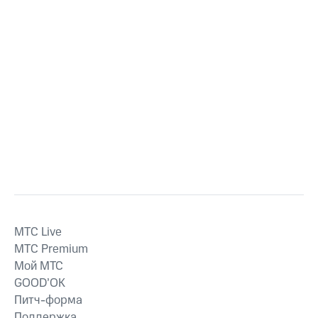
MTС Live
MTС Premium
Мой МТС
GOOD’OK
Питч-форма
Поддержка