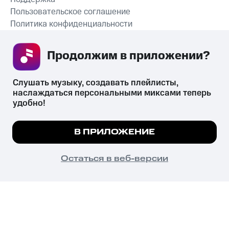
Пользовательское соглашение
Политика конфиденциальности
Рекомендательные технологии
Продолжим в приложении? 
СКАЧАТЬ ПРИЛОЖЕНИЕ
Слушать музыку, создавать плейлисты, 
наслаждаться персональными миксами теперь 
удобно!
Незаконное потребление наркотических средств,
психотропных веществ, их аналогов причиняет вред здоровью,
Мы используем куки, чтобы на сайте все
В ПРИЛОЖЕНИЕ
их незаконный оборот запрещён и влечёт установленную
работало.
Подробнее
законодательством ответственность.
© 2026 ООО «КИОН».
ПОНЯТНО
Остаться в веб-версии
Все права защищены
18+
Главная
В приложение
Избранное