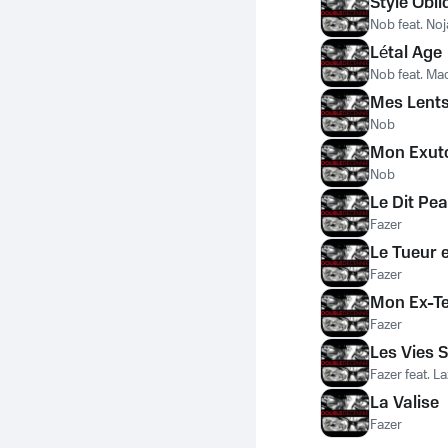
Style Obli
Nob feat. Noj
Létal Age
Nob feat. Ma
Mes Lents
Nob
Mon Exuto
Nob
Le Dit Pe
Fazer
Le Tueur 
Fazer
Mon Ex-T
Fazer
Les Vies 
Fazer feat. L
La Valise
Fazer