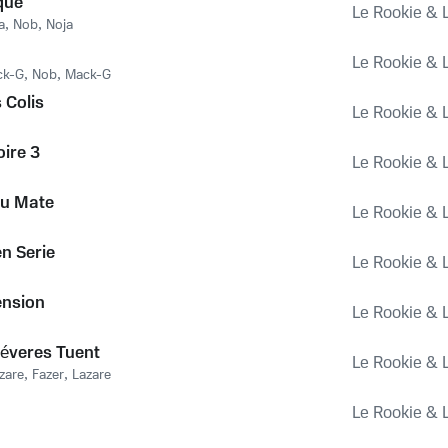
que
Le Rookie & 
a
,
Nob
,
Noja
Le Rookie & 
ck-G
,
Nob
,
Mack-G
 Colis
Le Rookie & 
ire 3
Le Rookie & 
au Mate
Le Rookie & 
en Serie
Le Rookie & 
ension
Le Rookie & 
Séveres Tuent
Le Rookie & 
azare
,
Fazer
,
Lazare
Le Rookie & 