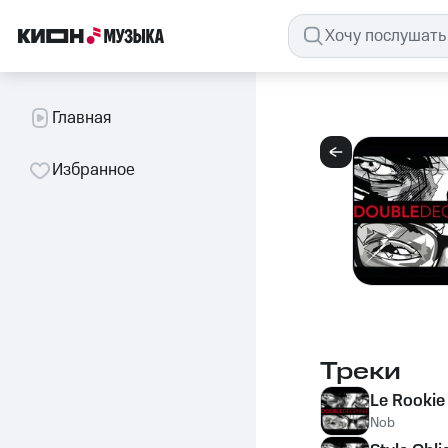
Главная
Избранное
Треки
Le Rookie
Nob