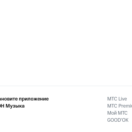
ановите приложение
MTС Live
Н Музыка
MTС Prem
Мой МТС
GOOD’OK