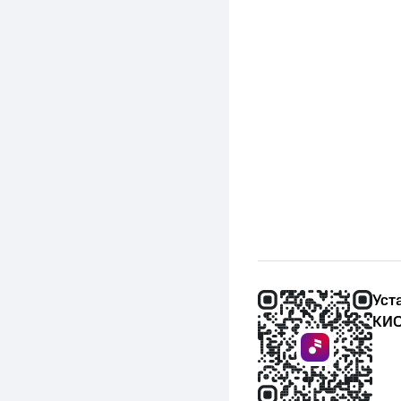
Уст
КИО