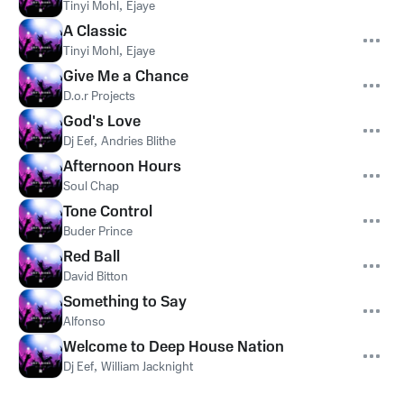
Tinyi Mohl
,
Ejaye
A Classic
Tinyi Mohl
,
Ejaye
Give Me a Chance
D.o.r Projects
God's Love
Dj Eef
,
Andries Blithe
Afternoon Hours
Soul Chap
Tone Control
Buder Prince
Red Ball
David Bitton
Something to Say
Alfonso
Welcome to Deep House Nation
Dj Eef
,
William Jacknight