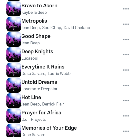
Bravo to Acorn
Kaybe la deep
Metropolis
Jean Deep
,
Soul Chap
,
David Caetano
Good Shape
Jean Deep
Deep Knights
Lucasoul
Everytime It Rains
Duse Salvare
,
Laurie Webb
Untold Dreams
Lovemore Deepstar
Hot Line
Jean Deep
,
Derrick Flair
Prayer for Africa
D.o.r Projects
Memories of Your Edge
Duse Salvare