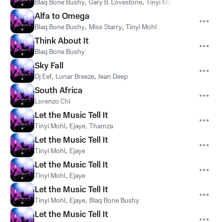
Blaq Bone Bushy
,
Gary B. Lovestone
,
Tinyi Mohl
Alfa to Omega
Blaq Bone Bushy
,
Miss Starry
,
Tinyi Mohl
Think About It
Blaq Bone Bushy
Sky Fall
Dj Eef
,
Lunar Breeze
,
Jean Deep
South Africa
Lorenzo Chi
Let the Music Tell It
Tinyi Mohl
,
Ejaye
,
Thamza
Let the Music Tell It
Tinyi Mohl
,
Ejaye
Let the Music Tell It
Tinyi Mohl
,
Ejaye
Let the Music Tell It
Tinyi Mohl
,
Ejaye
,
Blaq Bone Bushy
Let the Music Tell It