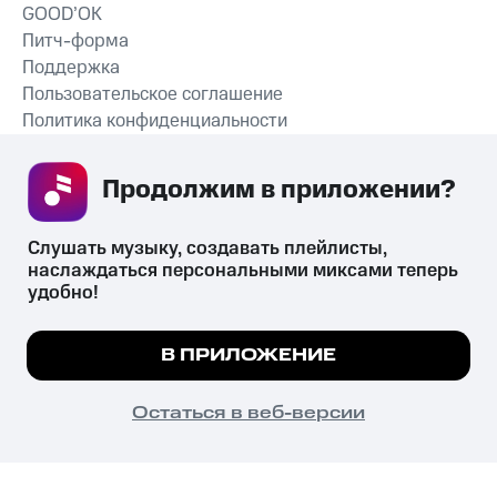
GOOD’OK
Питч-форма
Поддержка
Пользовательское соглашение
Политика конфиденциальности
Рекомендательные технологии
Продолжим в приложении? 
СКАЧАТЬ ПРИЛОЖЕНИЕ
Слушать музыку, создавать плейлисты, 
наслаждаться персональными миксами теперь 
удобно!
Незаконное потребление наркотических средств,
психотропных веществ, их аналогов причиняет вред здоровью,
Мы используем куки, чтобы на сайте все
В ПРИЛОЖЕНИЕ
их незаконный оборот запрещён и влечёт установленную
работало.
Подробнее
законодательством ответственность.
© 2026 ООО «КИОН».
ПОНЯТНО
Остаться в веб-версии
Все права защищены
18+
Главная
В приложение
Избранное