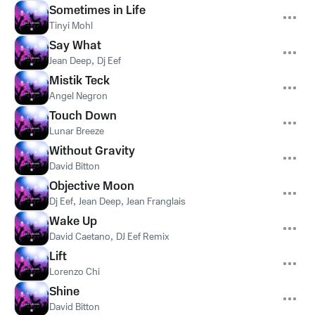
Sometimes in Life
Tinyi Mohl
Say What
Jean Deep
,
Dj Eef
Mistik Teck
Angel Negron
Touch Down
Lunar Breeze
Without Gravity
David Bitton
Objective Moon
Dj Eef
,
Jean Deep
,
Jean Franglais
Wake Up
David Caetano
,
DJ Eef Remix
Lift
Lorenzo Chi
Shine
David Bitton