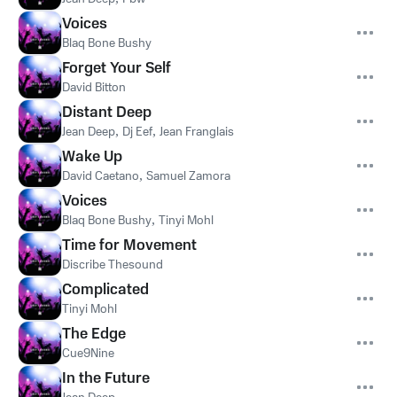
Voices
Blaq Bone Bushy
Forget Your Self
David Bitton
Distant Deep
Jean Deep
,
Dj Eef
,
Jean Franglais
Wake Up
David Caetano
,
Samuel Zamora
Voices
Blaq Bone Bushy
,
Tinyi Mohl
Time for Movement
Discribe Thesound
Complicated
Tinyi Mohl
The Edge
Cue9Nine
In the Future