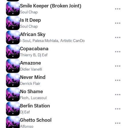
Smile Keeper (Broken Joint)
Soul Chap
Is It Deep
Soul Chap
African Sky
I-Soul
,
Palesa Mohlala
,
Artistic CanDo
Copacabana
Thierry B
,
Dj Eef
Amazone
Didier Vanelli
Never Mind
Derrick Flair
No Shame
Fkoh
,
Lucasoul
Berlin Station
Dj Eef
Ghetto School
Alfonso