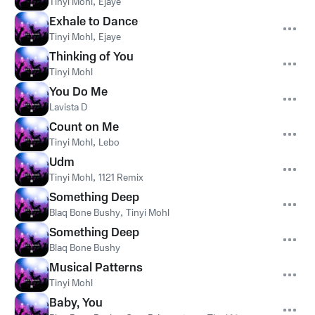
Tinyi Mohl
,
Ejaye
Exhale to Dance
Tinyi Mohl
,
Ejaye
Thinking of You
Tinyi Mohl
You Do Me
Lavista D
Count on Me
Tinyi Mohl
,
Lebo
Udm
Tinyi Mohl
,
1121 Remix
Something Deep
Blaq Bone Bushy
,
Tinyi Mohl
Something Deep
Blaq Bone Bushy
Musical Patterns
Tinyi Mohl
Baby, You