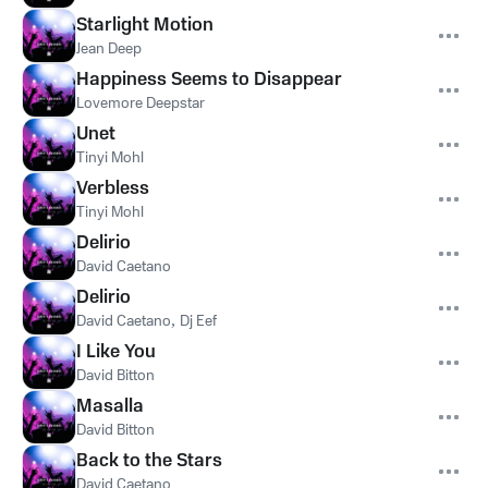
Starlight Motion
Jean Deep
Happiness Seems to Disappear
Lovemore Deepstar
Unet
Tinyi Mohl
Verbless
Tinyi Mohl
Delirio
David Caetano
Delirio
David Caetano
,
Dj Eef
I Like You
David Bitton
Masalla
David Bitton
Back to the Stars
David Caetano