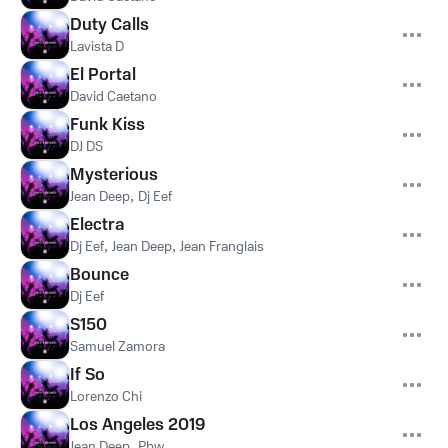
Duty Calls
Lavista D
El Portal
David Caetano
Funk Kiss
DJ DS
Mysterious
Jean Deep
,
Dj Eef
Electra
Dj Eef
,
Jean Deep
,
Jean Franglais
Bounce
Dj Eef
S150
Samuel Zamora
If So
Lorenzo Chi
Los Angeles 2019
Jean Deep
,
Pbw