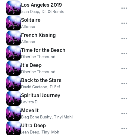
Los Angeles 2019
Jean Deep
,
DJ DS Remix
Solitaire
Alfonso
French Kissing
Alfonso
Time for the Beach
Discribe Thesound
It's Deep
Discribe Thesound
Back to the Stars
David Caetano
,
Dj Eef
Spiritual Journey
Lavista D
Move It
Blaq Bone Bushy
,
Tinyi Mohl
Ultra Deep
Jean Deep
,
Tinyi Mohl