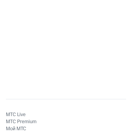
MTС Live
MTС Premium
Мой МТС