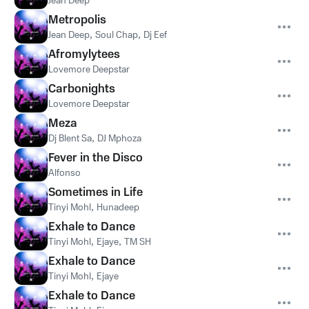
Jean Deep
Metropolis
Jean Deep
,
Soul Chap
,
Dj Eef
Afromylytees
Lovemore Deepstar
Carbonights
Lovemore Deepstar
Meza
Dj Blent Sa
,
DJ Mphoza
Fever in the Disco
Alfonso
Sometimes in Life
Tinyi Mohl
,
Hunadeep
Exhale to Dance
Tinyi Mohl
,
Ejaye
,
TM SH
Exhale to Dance
Tinyi Mohl
,
Ejaye
Exhale to Dance