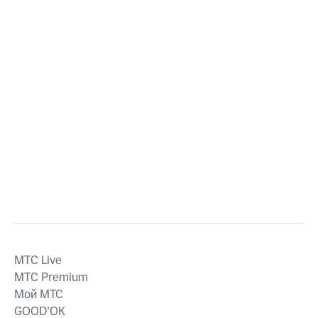
MTС Live
MTС Premium
Мой МТС
GOOD’OK