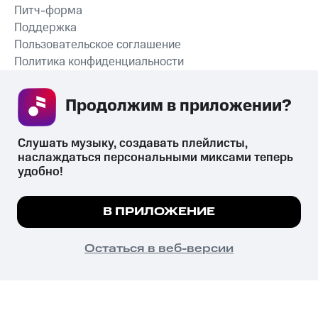
Питч-форма
Поддержка
Пользовательское соглашение
Политика конфиденциальности
Рекомендательные технологии
Продолжим в приложении? 
СКАЧАТЬ ПРИЛОЖЕНИЕ
Слушать музыку, создавать плейлисты, 
наслаждаться персональными миксами теперь 
удобно!
Незаконное потребление наркотических средств,
психотропных веществ, их аналогов причиняет вред здоровью,
Мы используем куки, чтобы на сайте все
В ПРИЛОЖЕНИЕ
их незаконный оборот запрещён и влечёт установленную
работало.
Подробнее
законодательством ответственность.
© 2026 ООО «КИОН».
ПОНЯТНО
Остаться в веб-версии
Все права защищены
18+
Главная
В приложение
Избранное