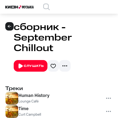
сборник -
September
Chillout
СЛУШАТЬ
Треки
Human History
Lounge Café
Time
Curt Campbell