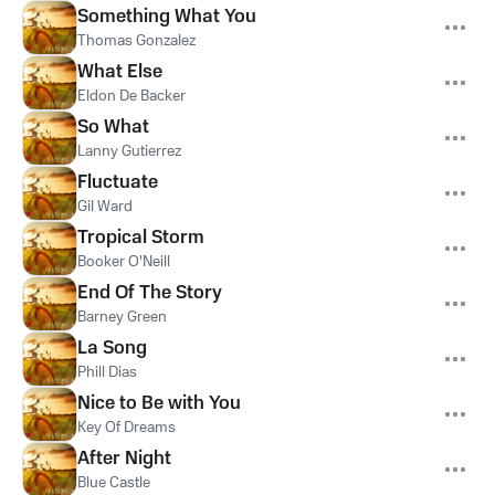
Something What You
Thomas Gonzalez
What Else
Eldon De Backer
So What
Lanny Gutierrez
Fluctuate
Gil Ward
Tropical Storm
Booker O'Neill
End Of The Story
Barney Green
La Song
Phill Dias
Nice to Be with You
Key Of Dreams
After Night
Blue Castle