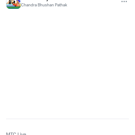
Chandra Bhushan Pathak
MTС Live