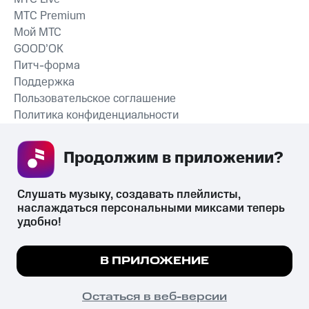
MTС Premium
Мой МТС
GOOD’OK
Питч-форма
Поддержка
Пользовательское соглашение
Политика конфиденциальности
Рекомендательные технологии
Продолжим в приложении? 
СКАЧАТЬ ПРИЛОЖЕНИЕ
Слушать музыку, создавать плейлисты, 
наслаждаться персональными миксами теперь 
удобно!
Незаконное потребление наркотических средств,
психотропных веществ, их аналогов причиняет вред здоровью,
Мы используем куки, чтобы на сайте все
В ПРИЛОЖЕНИЕ
их незаконный оборот запрещён и влечёт установленную
работало.
Подробнее
законодательством ответственность.
© 2026 ООО «КИОН».
ПОНЯТНО
Остаться в веб-версии
Все права защищены
18+