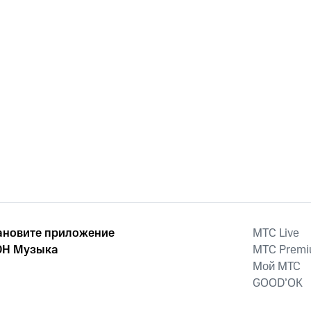
ановите приложение
MTС Live
Н Музыка
MTС Prem
Мой МТС
GOOD’OK