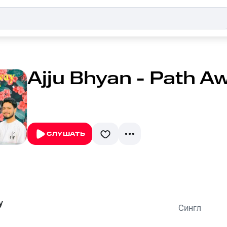
Ajju Bhyan - Path A
СЛУШАТЬ
y
Сингл