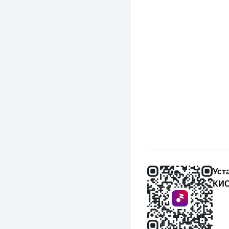
Уст
КИО