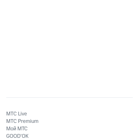
MTС Live
MTС Premium
Мой МТС
GOOD’OK