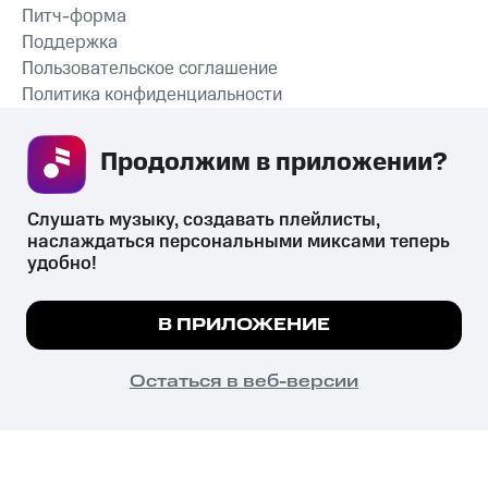
Питч-форма
Поддержка
Пользовательское соглашение
Политика конфиденциальности
Рекомендательные технологии
Продолжим в приложении? 
СКАЧАТЬ ПРИЛОЖЕНИЕ
Слушать музыку, создавать плейлисты, 
наслаждаться персональными миксами теперь 
удобно!
Незаконное потребление наркотических средств,
психотропных веществ, их аналогов причиняет вред здоровью,
Мы используем куки, чтобы на сайте все
В ПРИЛОЖЕНИЕ
их незаконный оборот запрещён и влечёт установленную
работало.
Подробнее
законодательством ответственность.
© 2026 ООО «КИОН».
ПОНЯТНО
Остаться в веб-версии
Все права защищены
18+
Главная
В приложение
Избранное