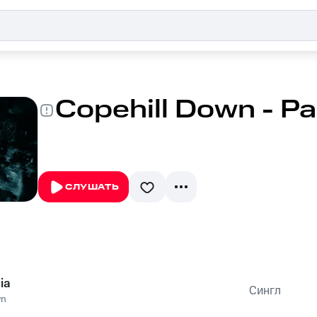
Copehill Down - Pa
СЛУШАТЬ
ia
Сингл
wn