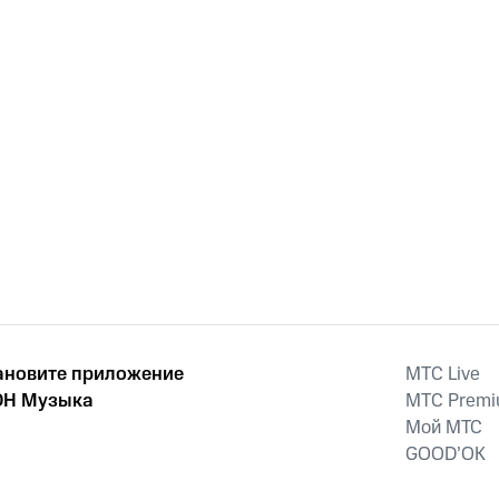
ановите приложение
MTС Live
Н Музыка
MTС Prem
Мой МТС
GOOD’OK