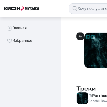
Главная
Избранное
Треки
Parrhes
Copehill Do