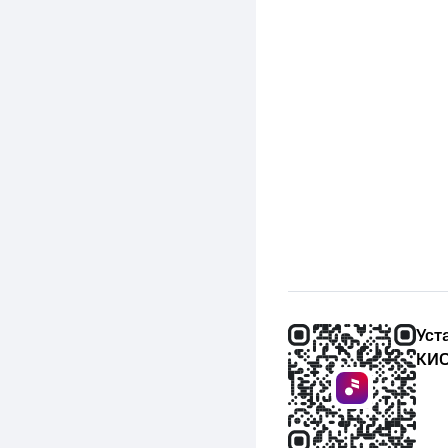
Уст
КИО