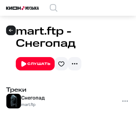
mart.ftp -
Снегопад
СЛУШАТЬ
Треки
Снегопад
mart.ftp