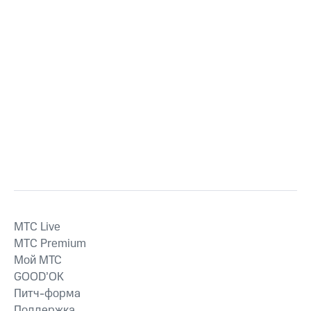
MTС Live
MTС Premium
Мой МТС
GOOD’OK
Питч-форма
Поддержка