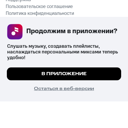
Пользовательское соглашение
Политика конфиденциальности
Рекомендательные технологии
Продолжим в приложении? 
СКАЧАТЬ ПРИЛОЖЕНИЕ
Слушать музыку, создавать плейлисты, 
наслаждаться персональными миксами теперь 
удобно!
Незаконное потребление наркотических средств,
психотропных веществ, их аналогов причиняет вред здоровью,
Мы используем куки, чтобы на сайте все
В ПРИЛОЖЕНИЕ
их незаконный оборот запрещён и влечёт установленную
работало.
Подробнее
законодательством ответственность.
© 2026 ООО «КИОН».
ПОНЯТНО
Остаться в веб-версии
Все права защищены
18+
Главная
В приложение
Избранное