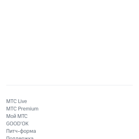
MTС Live
MTС Premium
Мой МТС
GOOD’OK
Питч-форма
Поддержка