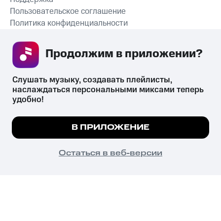
Пользовательское соглашение
Политика конфиденциальности
Рекомендательные технологии
Продолжим в приложении? 
СКАЧАТЬ ПРИЛОЖЕНИЕ
Слушать музыку, создавать плейлисты, 
наслаждаться персональными миксами теперь 
удобно!
Незаконное потребление наркотических средств,
психотропных веществ, их аналогов причиняет вред здоровью,
Мы используем куки, чтобы на сайте все
В ПРИЛОЖЕНИЕ
их незаконный оборот запрещён и влечёт установленную
работало.
Подробнее
законодательством ответственность.
© 2026 ООО «КИОН».
ПОНЯТНО
Остаться в веб-версии
Все права защищены
18+
Главная
В приложение
Избранное