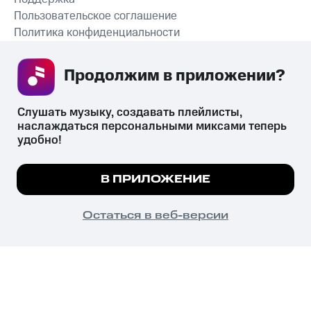
Пользовательское соглашение
Политика конфиденциальности
Рекомендательные технологии
Продолжим в приложении? 
СКАЧАТЬ ПРИЛОЖЕНИЕ
Слушать музыку, создавать плейлисты, 
наслаждаться персональными миксами теперь 
удобно!
Незаконное потребление наркотических средств,
психотропных веществ, их аналогов причиняет вред здоровью,
Мы используем куки, чтобы на сайте все
В ПРИЛОЖЕНИЕ
их незаконный оборот запрещён и влечёт установленную
работало.
Подробнее
законодательством ответственность.
© 2026 ООО «КИОН».
ПОНЯТНО
Остаться в веб-версии
Все права защищены
18+
Главная
В приложение
Избранное