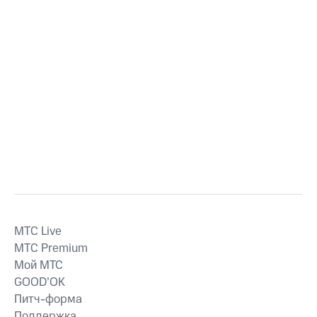
MTС Live
MTС Premium
Мой МТС
GOOD’OK
Питч-форма
Поддержка