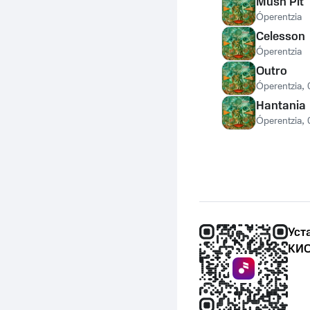
Mush Pit
Óperentzia
Celesson
Óperentzia
Outro
Óperentzia
,
Hantania
Óperentzia
,
Уст
КИО