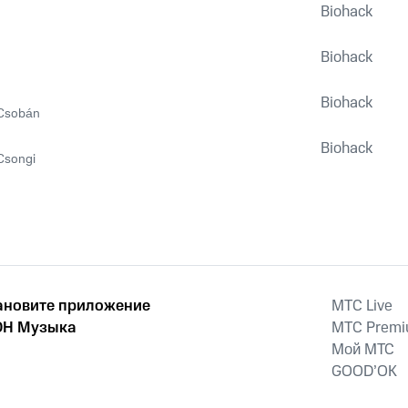
Biohack
Biohack
Biohack
Csobán
Biohack
Csongi
ановите приложение
MTС Live
Н Музыка
MTС Prem
Мой МТС
GOOD’OK