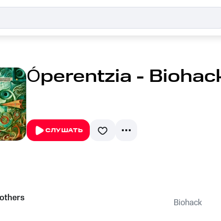
Óperentzia - Biohac
СЛУШАТЬ
others
Biohack