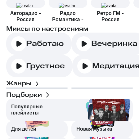
Авторадио -
Радио
Ретро FM -
Россия
Романтика -
Россия
Москва
Миксы по настроениям
Работаю
Вечеринка
Грустное
Медитаци
Жанры
Подборки
Популярные
плейлисты
Для детей
Новая музыка