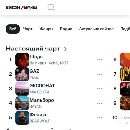
Всё
Чарт
Жанры
Радио
Актуально сейчас
Подб
Настоящий чарт
Шадэ
1
6
By Индия
,
Xcho
,
MOT
GAZ
2
7
Zivert
ЭКСПОНАТ
3
8
MIA BOYKA
Мальборо
4
9
SAYAN
Феникс
5
10
BEARWOLF