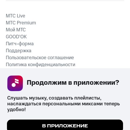
MTС Live
MTС Premium
Мой МТС
GOOD’OK
Питч-форма
Поддержка
Пользовательское соглашение
Политика конфиденциальности
Рекомендательные технологии
Продолжим в приложении? 
СКАЧАТЬ ПРИЛОЖЕНИЕ
Слушать музыку, создавать плейлисты, 
наслаждаться персональными миксами теперь 
удобно!
Незаконное потребление наркотических средств,
психотропных веществ, их аналогов причиняет вред здоровью,
Мы используем куки, чтобы на сайте все
В ПРИЛОЖЕНИЕ
их незаконный оборот запрещён и влечёт установленную
работало.
Подробнее