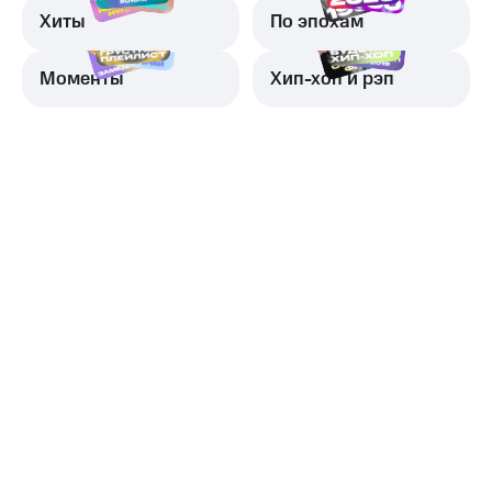
Хиты
По эпохам
Моменты
Хип-хоп и рэп