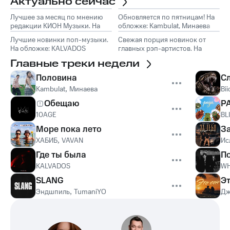
Актуально сейчас
Лучшее за месяц по мнению
Обновляется по пятницам! На
редакции КИОН Музыки. На
обложке: Kambulat, Минаева
обложке: Marselle
Лучшие новинки поп-музыки.
Свежая порция новинок от
На обложке: KALVADOS
главных рэп-артистов. На
обложке: Эндшпиль, TumaniYO
Главные треки недели
Половина
С
Kambulat
,
Минаева
Bii
Обещаю
Р
10AGE
BL
Море пока лето
З
ХАБИБ
,
VAVAN
Ис
Где ты была
П
KALVADOS
WH
SLANG
Эт
Эндшпиль
,
TumaniYO
Дж