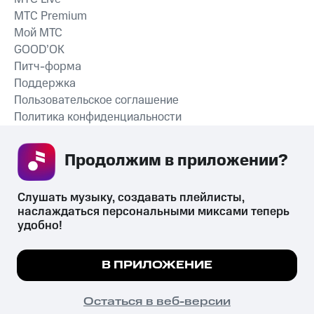
MTС Premium
Мой МТС
GOOD’OK
Питч-форма
Поддержка
Пользовательское соглашение
Политика конфиденциальности
Рекомендательные технологии
Продолжим в приложении? 
СКАЧАТЬ ПРИЛОЖЕНИЕ
Слушать музыку, создавать плейлисты, 
наслаждаться персональными миксами теперь 
удобно!
Незаконное потребление наркотических средств,
психотропных веществ, их аналогов причиняет вред здоровью,
Мы используем куки, чтобы на сайте все
В ПРИЛОЖЕНИЕ
их незаконный оборот запрещён и влечёт установленную
работало.
Подробнее
законодательством ответственность.
© 2026 ООО «КИОН».
ПОНЯТНО
Остаться в веб-версии
Все права защищены
18+