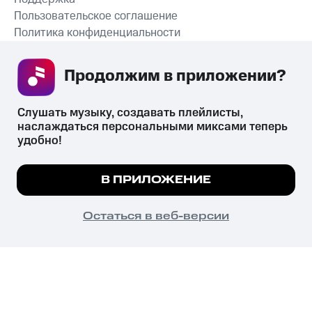
Пользовательское соглашение
Политика конфиденциальности
Рекомендательные технологии
Продолжим в приложении? 
СКАЧАТЬ ПРИЛОЖЕНИЕ
Слушать музыку, создавать плейлисты, 
наслаждаться персональными миксами теперь 
удобно!
Незаконное потребление наркотических средств,
психотропных веществ, их аналогов причиняет вред здоровью,
Мы используем куки, чтобы на сайте все
В ПРИЛОЖЕНИЕ
их незаконный оборот запрещён и влечёт установленную
работало.
Подробнее
законодательством ответственность.
© 2026 ООО «КИОН».
ПОНЯТНО
Остаться в веб-версии
Все права защищены
18+
Главная
В приложение
Избранное