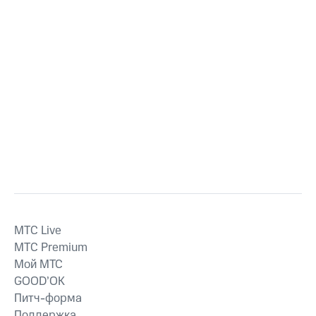
MTС Live
MTС Premium
Мой МТС
GOOD’OK
Питч-форма
Поддержка