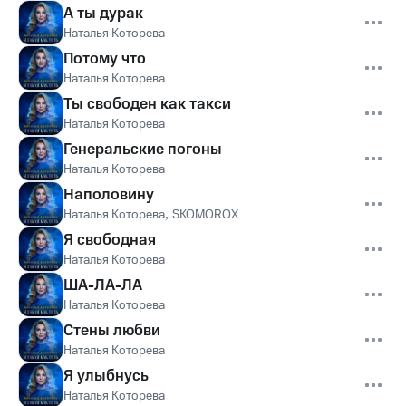
А ты дурак
Наталья Которева
Потому что
Наталья Которева
Ты свободен как такси
Наталья Которева
Генеральские погоны
Наталья Которева
Наполовину
Наталья Которева
,
SKOMOROX
Я свободная
Наталья Которева
ША-ЛА-ЛА
Наталья Которева
Стены любви
Наталья Которева
Я улыбнусь
Наталья Которева