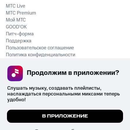
MTС Live
MTС Premium
Мой МТС
GOOD’OK
Питч-форма
Поддержка
Пользовательское соглашение
Политика конфиденциальности
Рекомендательные технологии
Продолжим в приложении? 
СКАЧАТЬ ПРИЛОЖЕНИЕ
Слушать музыку, создавать плейлисты, 
наслаждаться персональными миксами теперь 
удобно!
Незаконное потребление наркотических средств,
психотропных веществ, их аналогов причиняет вред здоровью,
Мы используем куки, чтобы на сайте все
В ПРИЛОЖЕНИЕ
их незаконный оборот запрещён и влечёт установленную
работало.
Подробнее
законодательством ответственность.
© 2026 ООО «КИОН».
ПОНЯТНО