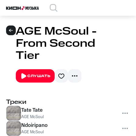
AGE McSoul -
From Second
Tier
СЛУШАТЬ
Треки
Tate Tate
AGE McSoul
Ndoiripano
AGE McSoul