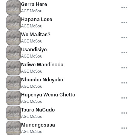
Gerra Here
AGE McSoul
Hapana Lose
AGE McSoul
We MaJitas?
AGE McSoul
Usandisiye
AGE McSoul
Ndiwe Wandinoda
AGE McSoul
Nhumbu Ndeyako
AGE McSoul
Hupenyu Wemu Ghetto
AGE McSoul
Tsuro NaGudo
AGE McSoul
Munongosasa
AGE McSoul