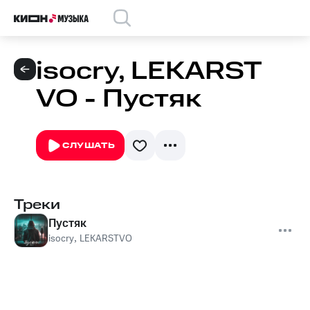
isocry, LEKARST
VO - Пустяк
СЛУШАТЬ
Треки
Пустяк
isocry
,
LEKARSTVO