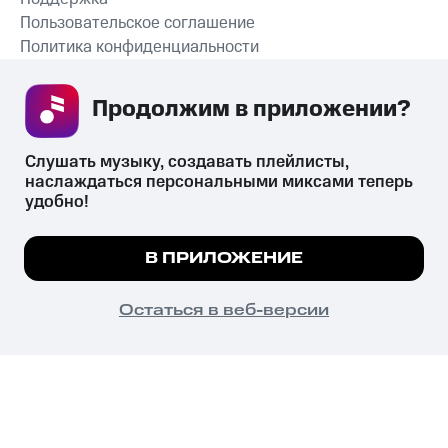
Пользовательское соглашение
Политика конфиденциальности
Рекомендательные технологии
Продолжим в приложении? 
СКАЧАТЬ ПРИЛОЖЕНИЕ
Слушать музыку, создавать плейлисты, 
наслаждаться персональными миксами теперь 
удобно!
Незаконное потребление наркотических средств,
психотропных веществ, их аналогов причиняет вред здоровью,
Мы используем куки, чтобы на сайте все
В ПРИЛОЖЕНИЕ
их незаконный оборот запрещён и влечёт установленную
работало.
Подробнее
законодательством ответственность.
© 2026 ООО «КИОН».
ПОНЯТНО
Остаться в веб-версии
Все права защищены
18+
Главная
В приложение
Избранное