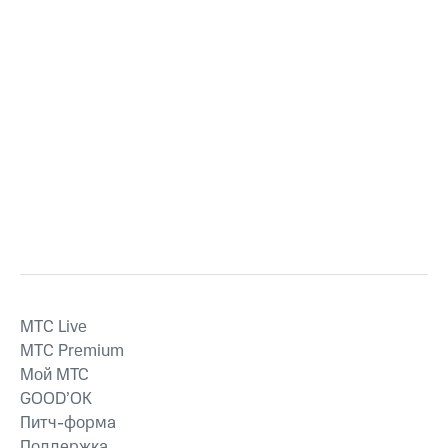
MTС Live
MTС Premium
Мой МТС
GOOD’OK
Питч-форма
Поддержка