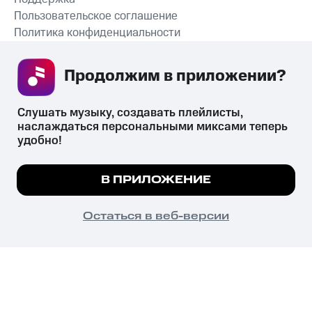
Пользовательское соглашение
Политика конфиденциальности
Рекомендательные технологии
Продолжим в приложении? 
СКАЧАТЬ ПРИЛОЖЕНИЕ
Слушать музыку, создавать плейлисты, 
наслаждаться персональными миксами теперь 
удобно!
Незаконное потребление наркотических средств,
психотропных веществ, их аналогов причиняет вред здоровью,
Мы используем куки, чтобы на сайте все
В ПРИЛОЖЕНИЕ
их незаконный оборот запрещён и влечёт установленную
работало.
Подробнее
законодательством ответственность.
© 2026 ООО «КИОН».
ПОНЯТНО
Остаться в веб-версии
Все права защищены
18+
Главная
В приложение
Избранное