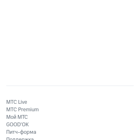
MTС Live
MTС Premium
Мой МТС
GOOD’OK
Питч-форма
Поддержка