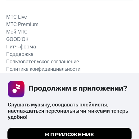
MTС Live
MTС Premium
Мой МТС
GOOD’OK
Питч-форма
Поддержка
Пользовательское соглашение
Политика конфиденциальности
Рекомендательные технологии
Продолжим в приложении? 
СКАЧАТЬ ПРИЛОЖЕНИЕ
Слушать музыку, создавать плейлисты, 
наслаждаться персональными миксами теперь 
удобно!
Незаконное потребление наркотических средств,
психотропных веществ, их аналогов причиняет вред здоровью,
Мы используем куки, чтобы на сайте все
В ПРИЛОЖЕНИЕ
их незаконный оборот запрещён и влечёт установленную
работало.
Подробнее