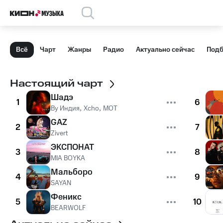
Всё
Чарт
Жанры
Радио
Актуально сейчас
Подб
Настоящий чарт
Шадэ
1
6
By Индия
,
Xcho
,
MOT
GAZ
2
7
Zivert
ЭКСПОНАТ
3
8
MIA BOYKA
Мальборо
4
9
SAYAN
Феникс
5
10
BEARWOLF