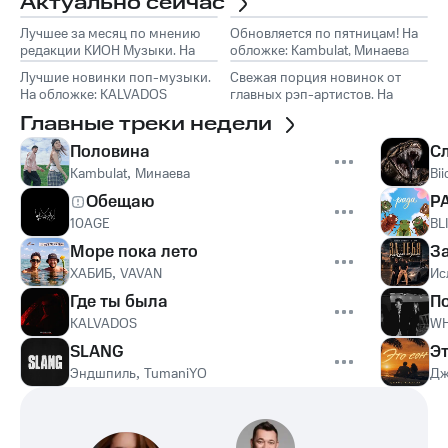
Актуально сейчас
Лучшее за месяц по мнению
Обновляется по пятницам! На
редакции КИОН Музыки. На
обложке: Kambulat, Минаева
обложке: Marselle
Лучшие новинки поп-музыки.
Свежая порция новинок от
На обложке: KALVADOS
главных рэп-артистов. На
обложке: Эндшпиль, TumaniYO
Главные треки недели
Половина
С
Kambulat
,
Минаева
Bii
Обещаю
Р
10AGE
BL
Море пока лето
З
ХАБИБ
,
VAVAN
Ис
Где ты была
П
KALVADOS
WH
SLANG
Эт
Эндшпиль
,
TumaniYO
Дж