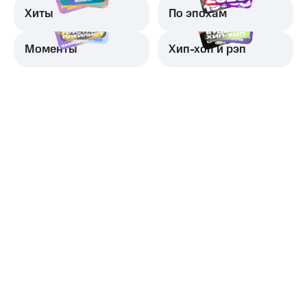
Хиты
По эпохам
Моменты
Хип-хоп и рэп