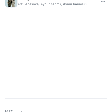
Arzu Abasova
,
Aynur Kərimli
,
Aynur Kərimli).wav
MTС Live