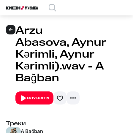
Arzu
Abasova, Aynur
Kərimli, Aynur
Kərimli).wav - A
Bağban
СЛУШАТЬ
Треки
A Bağban