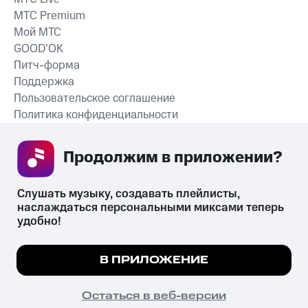
MTС Premium
Мой МТС
GOOD’OK
Питч-форма
Поддержка
Пользовательское соглашение
Политика конфиденциальности
Рекомендательные технологии
Продолжим в приложении? 
СКАЧАТЬ ПРИЛОЖЕНИЕ
Слушать музыку, создавать плейлисты, 
наслаждаться персональными миксами теперь 
удобно!
Незаконное потребление наркотических средств,
психотропных веществ, их аналогов причиняет вред здоровью,
Мы используем куки, чтобы на сайте все
В ПРИЛОЖЕНИЕ
их незаконный оборот запрещён и влечёт установленную
работало.
Подробнее
законодательством ответственность.
© 2026 ООО «КИОН».
ПОНЯТНО
Остаться в веб-версии
Все права защищены
18+