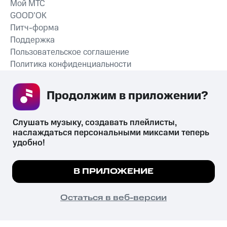
Мой МТС
GOOD’OK
Питч-форма
Поддержка
Пользовательское соглашение
Политика конфиденциальности
Рекомендательные технологии
Продолжим в приложении? 
СКАЧАТЬ ПРИЛОЖЕНИЕ
Слушать музыку, создавать плейлисты, 
наслаждаться персональными миксами теперь 
удобно!
Незаконное потребление наркотических средств,
психотропных веществ, их аналогов причиняет вред здоровью,
Мы используем куки, чтобы на сайте все
В ПРИЛОЖЕНИЕ
их незаконный оборот запрещён и влечёт установленную
работало.
Подробнее
законодательством ответственность.
© 2026 ООО «КИОН».
ПОНЯТНО
Остаться в веб-версии
Все права защищены
18+
Главная
В приложение
Избранное