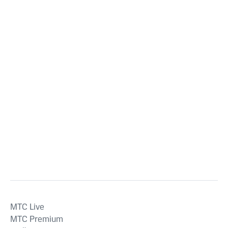
MTС Live
MTС Premium