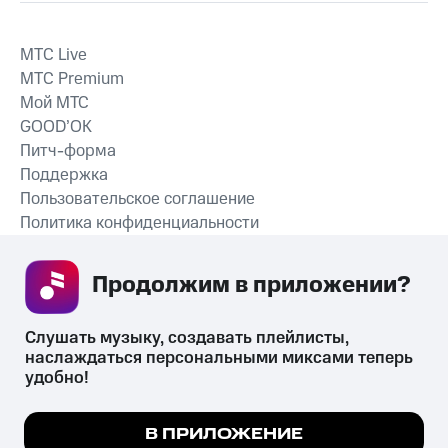
MTС Live
MTС Premium
Мой МТС
GOOD’OK
Питч-форма
Поддержка
Пользовательское соглашение
Политика конфиденциальности
Рекомендательные технологии
Продолжим в приложении? 
СКАЧАТЬ ПРИЛОЖЕНИЕ
Слушать музыку, создавать плейлисты, 
наслаждаться персональными миксами теперь 
удобно!
Незаконное потребление наркотических средств,
психотропных веществ, их аналогов причиняет вред здоровью,
Мы используем куки, чтобы на сайте все
В ПРИЛОЖЕНИЕ
их незаконный оборот запрещён и влечёт установленную
работало.
Подробнее