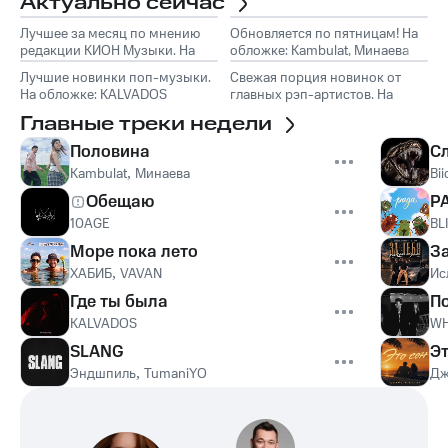
Актуально сейчас
Лучшее за месяц по мнению
Обновляется по пятницам! На
редакции КИОН Музыки. На
обложке: Kambulat, Минаева
обложке: Marselle
Лучшие новинки поп-музыки.
Свежая порция новинок от
На обложке: KALVADOS
главных рэп-артистов. На
обложке: Эндшпиль, TumaniYO
Главные треки недели
Половина
С
Kambulat
,
Минаева
Bii
Обещаю
Р
10AGE
BL
Море пока лето
З
ХАБИБ
,
VAVAN
Ис
Где ты была
П
KALVADOS
WH
SLANG
Эт
Эндшпиль
,
TumaniYO
Дж