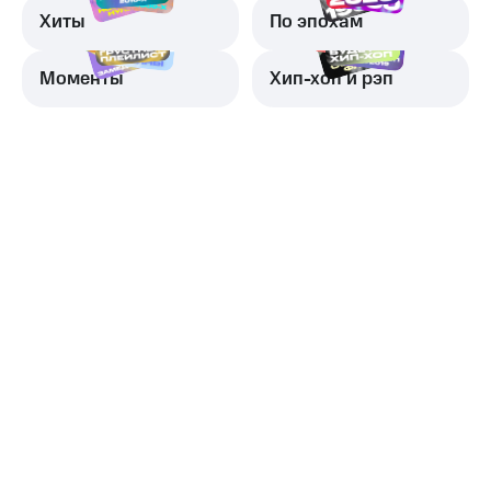
Хиты
По эпохам
Моменты
Хип-хоп и рэп