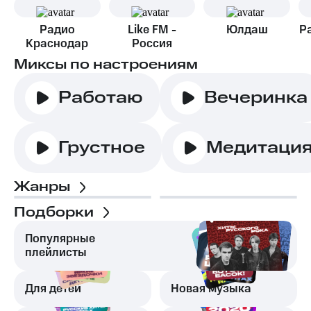
Радио
Like FM -
Юлдаш
Р
Краснодар
Россия
Миксы по настроениям
Работаю
Вечеринка
Грустное
Медитаци
Жанры
Подборки
Популярные
плейлисты
Для детей
Новая музыка