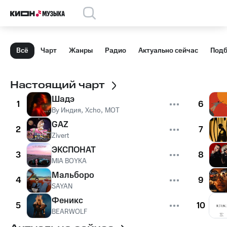
Всё
Чарт
Жанры
Радио
Актуально сейчас
Подб
Настоящий чарт
Шадэ
1
6
By Индия
,
Xcho
,
MOT
GAZ
2
7
Zivert
ЭКСПОНАТ
3
8
MIA BOYKA
Мальборо
4
9
SAYAN
Феникс
5
10
BEARWOLF