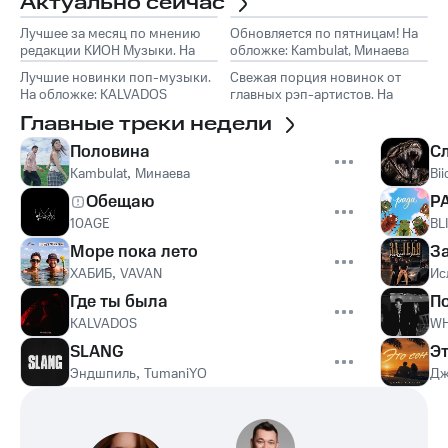
Актуально сейчас
Лучшее за месяц по мнению
Обновляется по пятницам! На
редакции КИОН Музыки. На
обложке: Kambulat, Минаева
обложке: Marselle
Лучшие новинки поп-музыки.
Свежая порция новинок от
На обложке: KALVADOS
главных рэп-артистов. На
обложке: Эндшпиль, TumaniYO
Главные треки недели
Половина
С
Kambulat
,
Минаева
Bii
Обещаю
Р
10AGE
BL
Море пока лето
З
ХАБИБ
,
VAVAN
Ис
Где ты была
П
KALVADOS
WH
SLANG
Эт
Эндшпиль
,
TumaniYO
Дж