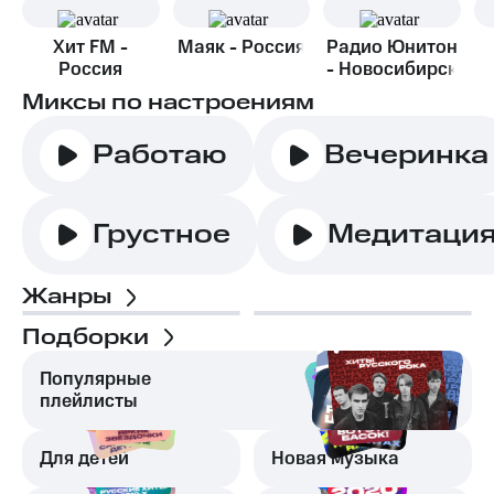
Хит FM -
Маяк - Россия
Радио Юнитон
Россия
- Новосибирск
Миксы по настроениям
Работаю
Вечеринка
Грустное
Медитаци
Жанры
Подборки
Популярные
плейлисты
Для детей
Новая музыка