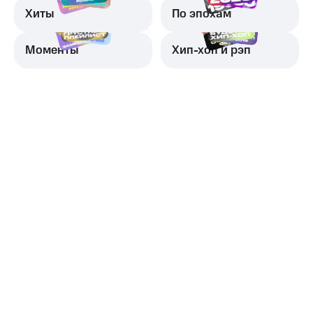
Хиты
По эпохам
Моменты
Хип-хоп и рэп