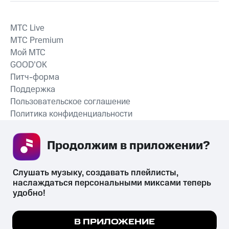
MTС Live
MTС Premium
Мой МТС
GOOD’OK
Питч-форма
Поддержка
Пользовательское соглашение
Политика конфиденциальности
Рекомендательные технологии
Продолжим в приложении? 
СКАЧАТЬ ПРИЛОЖЕНИЕ
Слушать музыку, создавать плейлисты, 
наслаждаться персональными миксами теперь 
удобно!
Незаконное потребление наркотических средств,
психотропных веществ, их аналогов причиняет вред здоровью,
Мы используем куки, чтобы на сайте все
В ПРИЛОЖЕНИЕ
их незаконный оборот запрещён и влечёт установленную
работало.
Подробнее