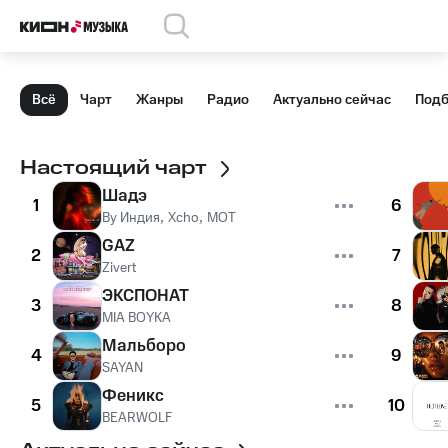
Всё
Чарт
Жанры
Радио
Актуально сейчас
Подб
Настоящий чарт
Шадэ
1
6
By Индия
,
Xcho
,
MOT
GAZ
2
7
Zivert
ЭКСПОНАТ
3
8
MIA BOYKA
Мальборо
4
9
SAYAN
Феникс
5
10
BEARWOLF