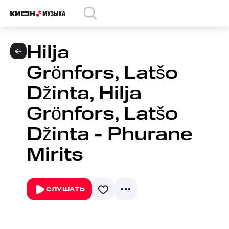
Hilja
Grönfors, Latšo
Džinta, Hilja
Grönfors, Latšo
Džinta - Phurane
Mirits
СЛУШАТЬ