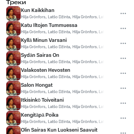
Треки
Kun Kaikkihan
Hilja Grönfors
,
Latšo Džinta
,
Hilja Grönfors, Latšo Džinta
Katu Iltojen Tummuessa
Hilja Grönfors
,
Latšo Džinta
,
Hilja Grönfors, Latšo Džinta
Kyllä Minun Varsani
Hilja Grönfors
,
Latšo Džinta
,
Hilja Grönfors, Latšo Džinta
Sydän Sairas On
Hilja Grönfors
,
Latšo Džinta
,
Hilja Grönfors, Latšo Džinta
Valakosten Hevosten
Hilja Grönfors
,
Latšo Džinta
,
Hilja Grönfors, Latšo Džinta
Salon Hongat
Hilja Grönfors
,
Latšo Džinta
,
Hilja Grönfors, Latšo Džinta
Itkisinkö Toiveitani
Hilja Grönfors
,
Latšo Džinta
,
Hilja Grönfors, Latšo Džinta
Kengitäpä Poika
Hilja Grönfors
,
Latšo Džinta
,
Hilja Grönfors, Latšo Džinta
Olin Sairas Kun Luokseni Saavuit